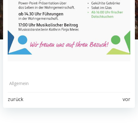
Allgemein
Post
Post
zurück
vor
navigation
navigation