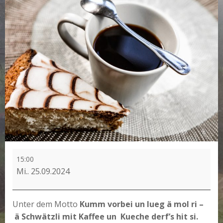
Lueg
15:00
ä
Mi.. 25.09.2024
mol
ri
zur
Unter dem Motto
Kumm vorbei un lueg ä mol ri –
Kaffeestund‘
ä Schwätzli mit Kaffee un Kueche derf’s hit si.